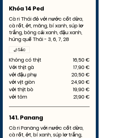
Khóa 14 Ped
Cà ri Thái đỏ với nước cốt dừa,
cà rốt, ớt, măng, bí xanh, súp lơ
trắng, bông cải xanh, đậu xanh,
húng quế Thái - 3, 6, 7, 28
Sắc
Không có thịt
16,50 €
Với thịt gà
17,90 €
với đậu phụ
20,50 €
với vịt giòn
24,90 €
với thịt bò
19,90 €
với tôm
21,90 €
141. Panang
Cà ri Panäng với nước cốt dừa,
cà rốt, ớt, bí xanh, súp lơ trắng,