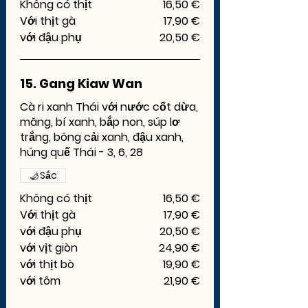
Không có thịt
16,50 €
Với thịt gà
17,90 €
với đậu phụ
20,50 €
15. Gang Kiaw Wan
Cà ri xanh Thái với nước cốt dừa,
măng, bí xanh, bắp non, súp lơ
trắng, bông cải xanh, đậu xanh,
húng quế Thái - 3, 6, 28
Sắc
Không có thịt
16,50 €
Với thịt gà
17,90 €
với đậu phụ
20,50 €
với vịt giòn
24,90 €
với thịt bò
19,90 €
với tôm
21,90 €