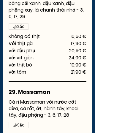
bông cải xanh, đậu xanh, đậu
phộng xay, lá chanh thái nhỏ - 3,
6, 17, 28
Sắc
Không có thịt
16,50 €
Với thịt gà
17,90 €
với đậu phụ
20,50 €
với vịt giòn
24,90 €
với thịt bò
19,90 €
với tôm
21,90 €
29. Massaman
Cà ri Massaman với nước cốt
dừa, cà rốt, ớt, hành tây, khoai
tây, đậu phộng - 3, 6, 17, 28
Sắc