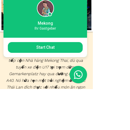
Mekong
Ihr Gastgeber
Ở trung tâm thành phố, gần Essen
Philharmonic Hall nổi tiếng, người dân địa
Start Chat
phương và khách du lịch có thể dễ dàng
tiếp cận Nhà hàng Mekong Thai, dù qua
tuyến xe điện U17 tại trạm dừng
Gemarkenplatz hay qua đường cao tốc
A40. Nó hứa hẹn một trải nghiệm ẩm thực
Thái Lan đích thực với nhiều món ăn ngon
và cay sẽ làm hài lòng bất kỳ tín đồ ẩm
thực nào.